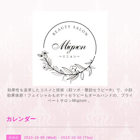
効果性を追求したコスメと技術（顔ツボ・整顔セラピー®️）で、小顔
効果抜群！フェイシャルもボディセラピーもオールハンドの、プライ
ベートサロンMignon 。
カレンダー
2013-10-09 (Wed) - 2013-10-10 (Thu)
店休日