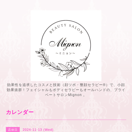
効果性を追求したコスメと技術（顔ツボ・整顔セラピー®️）で、小顔
効果抜群！フェイシャルもボディセラピーもオールハンドの、プライ
ベートサロンMignon 。
カレンダー
2024-11-13 (Wed)
店休日